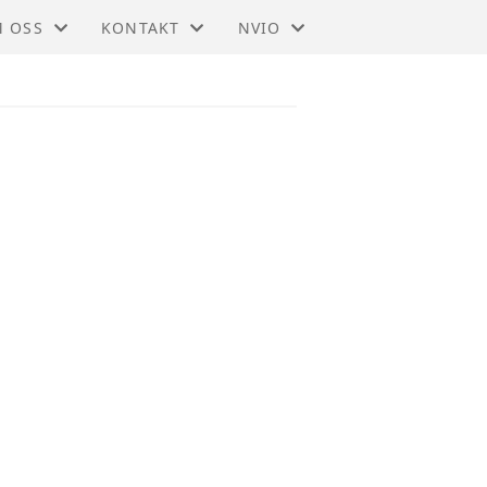
 OSS
KONTAKT
NVIO
IO - KONGSBERG
KONTAKT. 97150495
BLI MEDLEM
STYRET
TIL HOVEDSIDEN