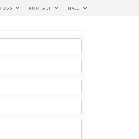
 OSS
KONTAKT
NVIO
IO - KONGSBERG
KONTAKT. 97150495
BLI MEDLEM
STYRET
TIL HOVEDSIDEN