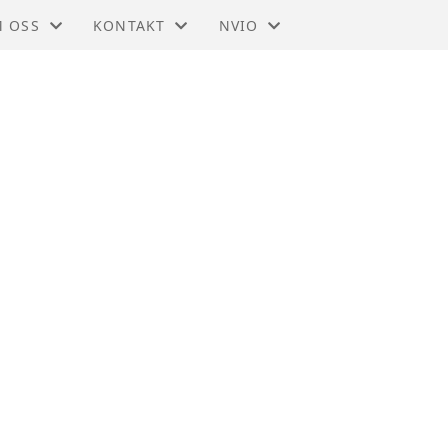
 OSS
KONTAKT
NVIO
IO - KONGSBERG
KONTAKT. 97150495
BLI MEDLEM
STYRET
TIL HOVEDSIDEN